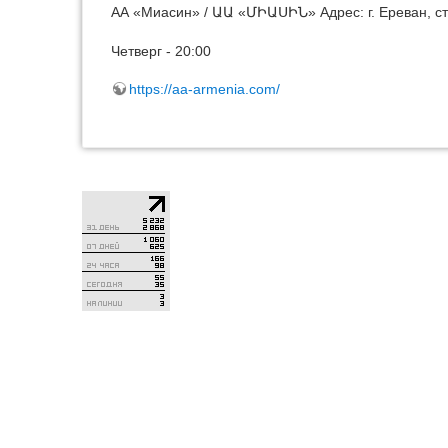
АА «Миасин» / ԱԱ «ՄԻԱՍԻՆ» Адрес: г. Ереван, с
Четверг - 20:00
https://aa-armenia.com/