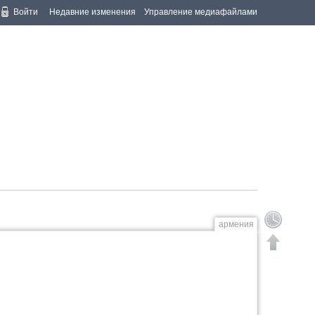
Войти
Недавние изменения
Управление медиафайлами
армения