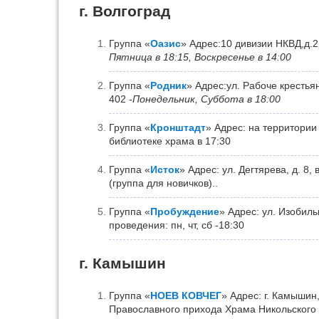
г. Волгоград
Группа «
Оазис
» Адрес:10 дивизии НКВД,д.
Пятница в 18:15, Воскресенье в 14:00
Группа «
Родник
» Адрес:ул. Рабоче крестьянс
402 -
Понедельник, Суббота в 18:00
Группа «
Кронштадт
» Адрес: на территории
библиотеке храма в 17:30
Группа «
Исток
» Адрес: ул. Дегтярева, д. 8
(группа для новичков)..
Группа «
Пробуждение
» Адрес: ул. Изобил
проведения: пн, чт, сб -18:30
г. Камышин
Группа «
НОЕВ КОВЧЕГ
» Адрес: г. Камышин
Православного прихода Храма Никольского К