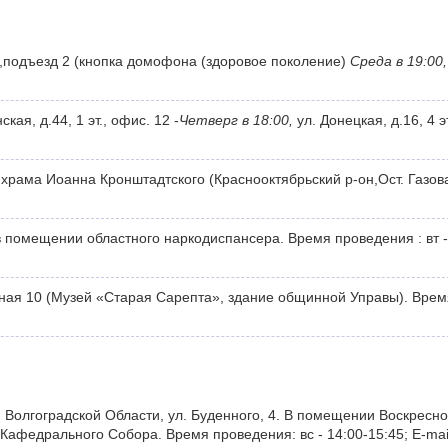
2,подъезд 2 (кнопка домофона (здоровое поколение)
Среда в 19:00,
кая, д.44, 1 эт., офис. 12 -
Четверг в 18:00,
ул. Донецкая, д.16, 4 э
 храма Иоанна Кронштадтского (Краснооктябрьский р-он,Ост. Газов
, в помещении областного наркодиспансера. Время проведения : вт -
ьная 10 (Музей «Старая Сарепта», здание общинной Управы). Врем
, Волгоградской Области, ул. Буденного, 4. В помещении Воскресн
афедрального Собора. Время проведения: вс - 14:00-15:45; E-mail