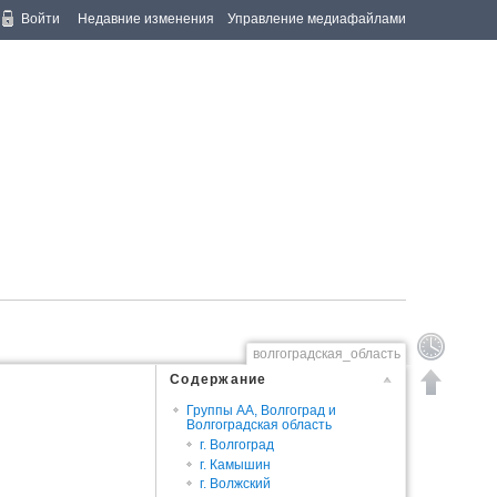
Войти
Недавние изменения
Управление медиафайлами
волгоградская_область
Содержание
Группы АА, Волгоград и
Волгоградская область
г. Волгоград
г. Камышин
г. Волжский