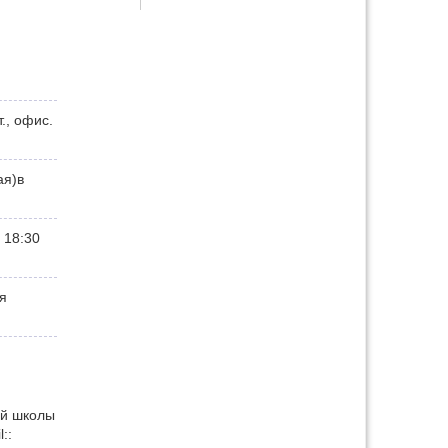
т., офис.
Наверх
ая)в
 18:30
я
Истори
ой школы
::