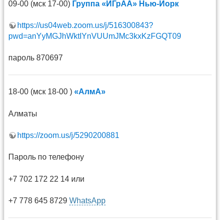
09-00 (мск 17-00)
Группа «ИГрАА» Нью-Йорк
https://us04web.zoom.us/j/516300843?
pwd=anYyMGJhWktIYnVUUmJMc3kxKzFGQT09
пароль 870697
18-00 (мск 18-00 )
«АлмА»
Алматы
https://zoom.us/j/5290200881
Пароль по телефону
+7 702 172 22 14 или
+7 778 645 8729
WhatsApp