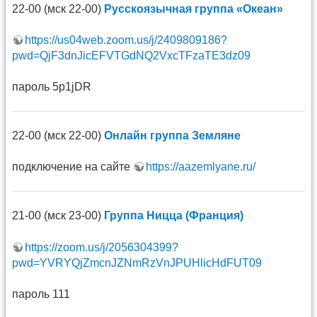
22-00 (мск 22-00)
Русскоязычная группа «Океан»
https://us04web.zoom.us/j/2409809186?
pwd=QjF3dnJicEFVTGdNQ2VxcTFzaTE3dz09
пароль 5p1jDR
22-00 (мск 22-00)
Онлайн группа Земляне
подключение на сайте
https://aazemlyane.ru/
21-00 (мск 23-00)
Группа Ницца (Франция)
https://zoom.us/j/2056304399?
pwd=YVRYQjZmcnJZNmRzVnJPUHlicHdFUT09
пароль 111