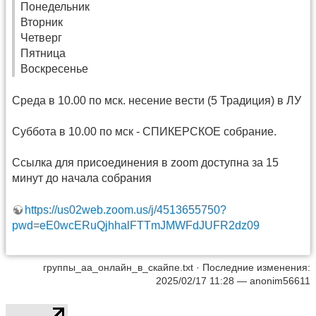
Понедельник
Вторник
Четверг
Пятница
Воскресенье
Среда в 10.00 по мск. несение вести (5 Традиция) в ЛУ
Суббота в 10.00 по мск - СПИКЕРСКОЕ собрание.
Ссылка для присоединения в zoom доступна за 15
минут до начала собрания
https://us02web.zoom.us/j/4513655750?
pwd=eE0wcERuQjhhalFTTmJMWFdJUFR2dz09
группы_аа_онлайн_в_скайпе.txt
· Последние изменения:
2025/02/17 11:28 —
anonim56611