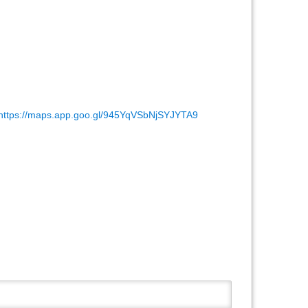
Наверх
https://maps.app.goo.gl/945YqVSbNjSYJYTA9
Истори