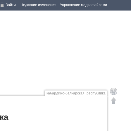
Войти
Недавние изменения
Управление медиафайлами
кабардино-балкарская_республика
ка