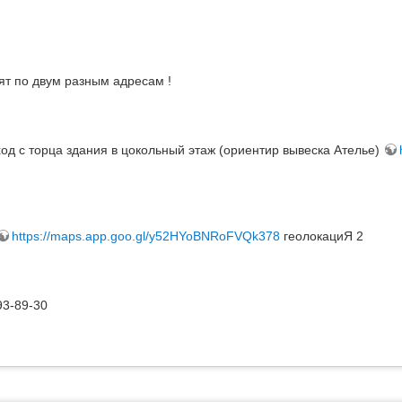
т по двум разным адресам !
ход с торца здания в цокольный этаж (ориентир вывеска Ателье)
https://maps.app.goo.gl/y52HYoBNRoFVQk378
геолокациЯ 2
93-89-30