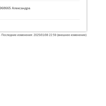
3968665 Александра
Наверх
· Последние изменения: 2025/01/08 22:59 (внешнее изменение)
Истори