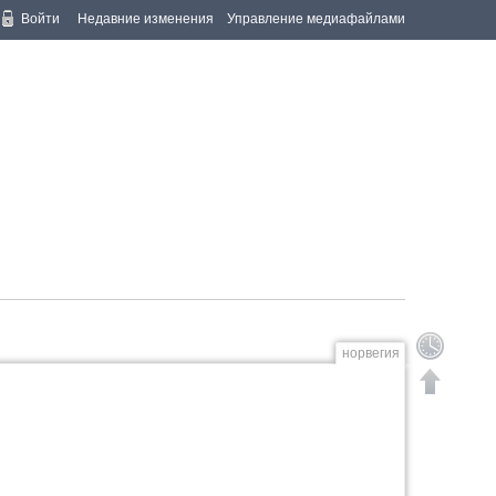
Войти
Недавние изменения
Управление медиафайлами
норвегия