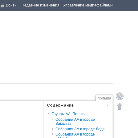
Войти
Недавние изменения
Управление медиафайлами
польша
Содержание
Группы АА, Польша
Собрания АА в городе
Варшава
Собрания АА в городе Лодзь
Собрания АА в городе