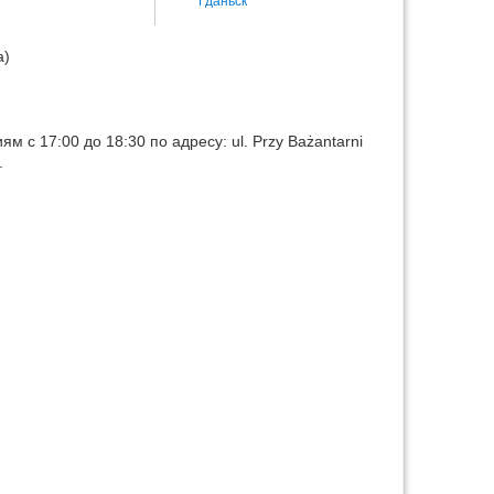
Гданьск
а)
с 17:00 до 18:30 по адресу: ul. Przy Bażantarni
.
Наверх
Истори