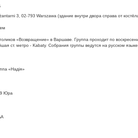
а
antarni 3, 02-793 Warszawa (здание внутри двора справа от костёл
тем
иков «Возвращение» в Варшаве. Группа проходит по воскресениям 
йшая ст. метро - Kabaty. Собрания группы ведутся на русском языке
ппа «Надiя»
49 Юра
АА