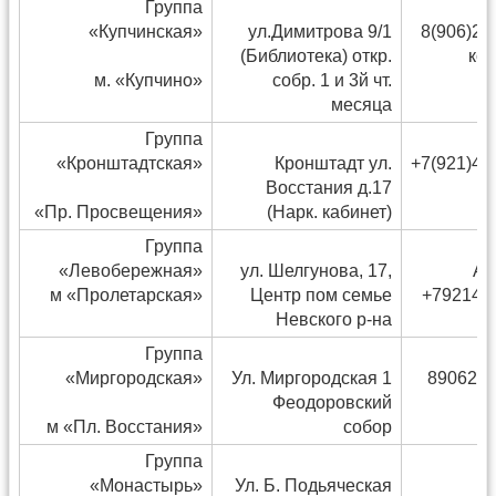
Группа
«Купчинская»
ул.Димитрова 9/1
8(906)27
(Библиотека) откр.
кон
м. «Купчино»
собр. 1 и 3й чт.
месяца
Группа
«Кронштадтская»
Кронштадт ул.
+7(921)44
Восстания д.17
В
«Пр. Просвещения»
(Нарк. кабинет)
Группа
«Левобережная»
ул. Шелгунова, 17,
Ал
м «Пролетарская»
Центр пом семье
+792143
Невского р-на
Группа
«Миргородская»
Ул. Миргородская 1
8906246
Феодоровский
М
м «Пл. Восстания»
собор
Группа
«Монастырь»
Ул. Б. Подьяческая