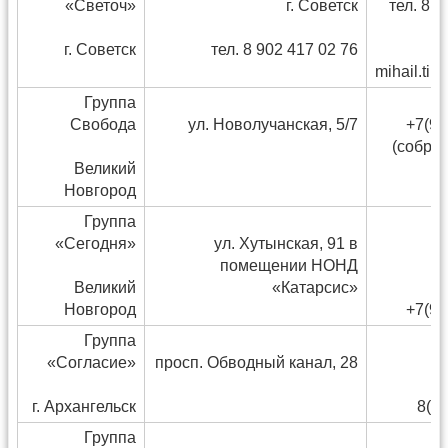
«Светоч»
г. Советск
тел. 8 9
г. Советск
тел. 8 902 417 02 76
mihail.til
Группа
Свобода
ул. Новолучанская, 5/7
+7(95
(собр. 
Великий
Новгород
Группа
«Сегодня»
ул. Хутынская, 91 в
И
помещении НОНД
Великий
«Катарсис»
Новгород
+7(95
Группа
«Согласие»
просп. Обводный канал, 28
г. Архангельск
8(8
Группа