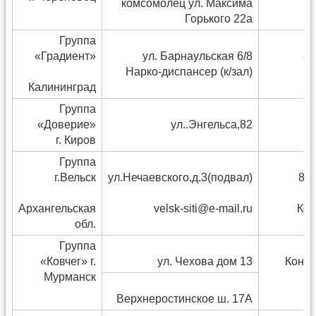
комсомолец ул. Максима
Горького 22а
Группа
«Градиент»
ул. Барнаульская 6/8
8(
Нарко-диспансер (к/зал)
Калининград
Группа
«Доверие»
ул..Энгельса,82
г. Киров
8
Группа
г.Вельск
ул.Нечаевского,д.3(подвал)
8(9
Архангельская
velsk-siti@e-mail.ru
Кон
обл.
Группа
«Ковчег» г.
ул. Чехова дом 13
Конта
Мурманск
(
Верхнеростинское ш. 17А