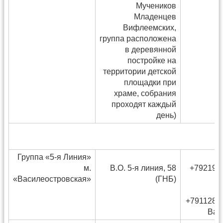
Мучеников
Младенцев
Вифлеемских,
группа расположена
в деревянной
постройке на
территории детской
площадки при
храме, собрания
проходят каждый
день)
Группа «5-я Линия»
м.
В.О. 5-я линия, 58
+792193
«Василеостровская»
(ГНБ)
+7911283
Вал