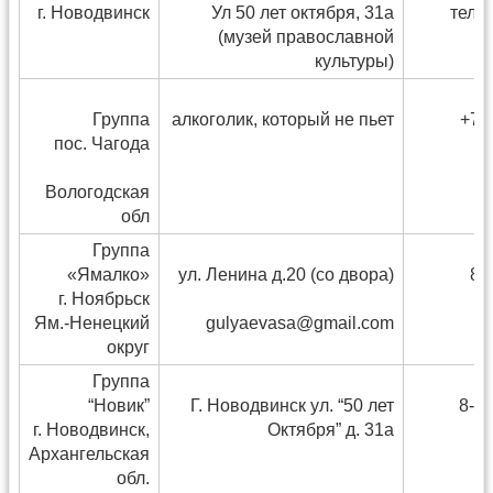
г. Новодвинск
Ул 50 лет октября, 31а
тел.
(музей православной
культуры)
Группа
алкоголик, который не пьет
+7(
пос. Чагода
Вологодская
обл
Группа
«Ямалко»
ул. Ленина д.20 (со двора)
8(
г. Ноябрьск
Ям.-Ненецкий
gulyaevasa@gmail.com
округ
Группа
“Новик”
Г. Новодвинск ул. “50 лет
8-9
г. Новодвинск,
Октября” д. 31а
Архангельская
обл.