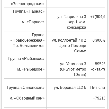
«Звенигородская»
Группа «Парнас»
ул. Гаврилина 3
+7(904)61
м. «Парнас»
кор.1 ком.
консьержа
Группа
«Правобережная»
ул. Коллонтай 7 к 2
8(906)24
Пр. Большевиков
Центр Помощи
Семье
Группа «Рыбацкое»
ул. Устинова 3
895236
м. «Рыбацкое»
(библ.от метро
контактны
10мин)
Группа «Синопская»
ул. Боровая 112 б
Пят. спик
м. «Обводный кан»
+792136