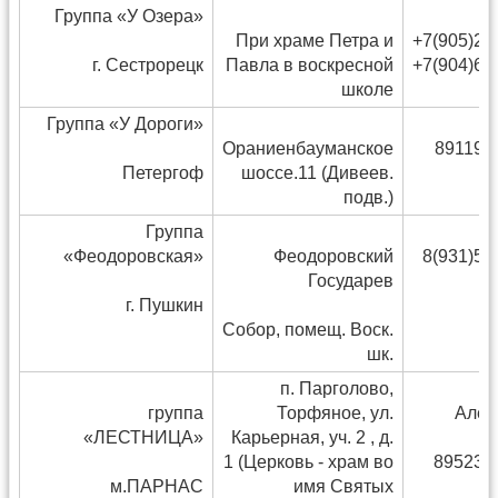
Группа «У Озера»
При храме Петра и
+7(905)25
г. Сестрорецк
Павла в воскресной
+7(904)61
школе
Группа «У Дороги»
Ораниенбауманское
891192
Петергоф
шоссе.11 (Дивеев.
подв.)
Группа
«Феодоровская»
Феодоровский
8(931)53
Государев
г. Пушкин
Собор, помещ. Воск.
шк.
п. Парголово,
группа
Торфяное, ул.
Алек
«ЛЕСТНИЦА»
Карьерная, уч. 2 , д.
1 (Церковь - храм во
895235
м.ПАРНАС
имя Святых