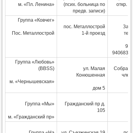
м. «Пл. Ленина»
(псих. больница по
откр. с
предв. записи)
Группа «Ковчег»
пос. Металлострой
Запи
Пос. Металлострой
1-й проезд
тел
927
9406836 
Группа «Любовь»
(BBSS)
ул. Малая
Собрани
Конюшенная
член
м. «Чернышевская»
дом 5
Группа «Мы»
Гражданский пр д.
105
м. «Гражданский пр»
Группа «На
ул. Съезжинская 19
по 