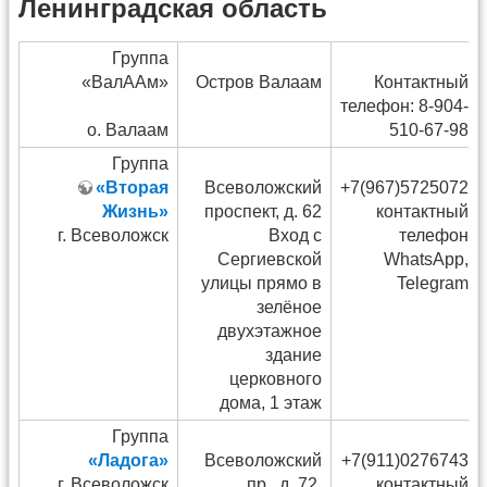
Ленинградская область
Группа
«ВалААм»
Остров Валаам
Контактный
телефон: 8-904-
о. Валаам
510-67-98
Группа
«Вторая
Всеволожский
+7(967)5725072
Жизнь»
проспект, д. 62
контактный
г. Всеволожск
Вход с
телефон
Сергиевской
WhatsApp,
улицы прямо в
Telegram
зелёное
двухэтажное
здание
церковного
дома, 1 этаж
Группа
«Ладога»
Всеволожский
+7(911)0276743
г. Всеволожск
пр., д. 72,
контактный