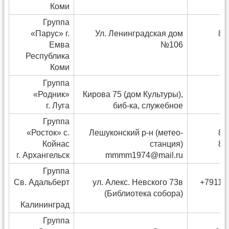
Коми
Группа
«Парус» г.
Ул. Ленинградская дом
8(
Емва
№106
Республика
Коми
Группа
«Родник»
Кирова 75 (дом Культуры),
г. Луга
биб-ка, служебное
Группа
«Росток» с.
Лешуконский р-н (метео-
8(
Койнас
станция)
8(
г. Архангельск
mmmm1974@mail.ru
Группа
Св. Адальберт
ул. Алекс. Невского 73в
+79118
(Библиотека собора)
Калининград
Группа