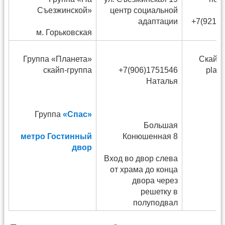
Съезжинской»
центр социальной
адаптации
+7(921) 
м. Горьковская
41
Группа «Планета»
Скайп-
скайп-группа
+7(906)1751546
plan
Наталья
Группа
«Спас»
Большая
метро Гостинный
Конюшенная 8
двор
Вход во двор слева
от храма до конца
двора через
решетку в
полуподвал