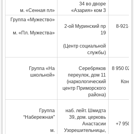
34 во дворе
м. «Сенная пл»
«Азария» ком 3
Группа «Мужество»
2-ой Муринский пр
8-921-3
м. «Пл. Мужества»
19
М
(Центр социальной
службы)
Группа «На
Серебряков
8 950 021
школьной»
переулок, дом 11
(наркологический
Конст
центр Приморского
района)
Группа
наб. лейт. Шмидта
А
“Набережная”
39, дом. церковь
Анастасии
+7 950 
м.
Узорешительницы,