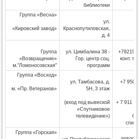
библиотеки
Группа «Весна»
ул.
«Кировский завод»
Краснопутиловская,
д. 4
Группа
ул. Цимбалина 38 -
+792198
«Возвращение»
Гор. центр соц.
конт. т
м.”Ломоносовская”
программ
Группа «Восход»
ул. Тамбасова, д.
+7 950 
м. «Пр. Ветеранов»
5Н, 3 этаж
(вход под вывеской
+ 7 911 22
«Спутниковое
телевидение»)
Су
спике
Группа «Горская»