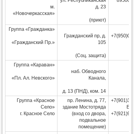
ул. Республиканская
8950042
м.
д. 23
«Новочеркасская»
(приют)
Группа «Гражданка»
Гражданский пр, д.
+7(950)04
«Гражданский Пр.»
105
С
(Соц. защита)
Группа «Караван»
наб. Обводного
«Пл. Ал. Невского»
Канала,
д. 13 (ПНД), ком. 14
Группа «Красное
пр. Ленина, д. 77,
+7(901)37
Село»
здание Мостотряда
Евг
г. Красное Село
(вход со двора,
+7(921)92
подвальное
С
помещение)