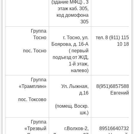
(здание МФЦ) , 3
этаж каб. 305,
код домофона
305
Группа
Тосно
г. Тосно, ул.
тел. 8 (911) 115
Боярова, д. 16-А
10 18
пос. Тосно
( первый
подъезд от Ж/Д,
1-й этаж,
налево)
Группа
«Трамплин»
Ул. Лыжная,
8(951)6857588
д.16
Евгений
пос. Токсово
(помещ. Воскр.
шк.)
Группа
«Трезвый
г.Волхов-2,
89516640732