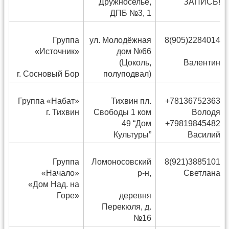
Дружноселье,
ЗАПИСЬ!
ДПБ №3, 1
Группа
ул. Молодёжная
8(905)2284014
«Источник»
дом №66
(Цоколь,
Валентин
г. Сосновый Бор
полуподвал)
Группа «Набат»
Тихвин пл.
+78136752363
г. Тихвин
Свободы 1 ком
Володя
49 “Дом
+79819845482
Культуры”
Василий
Группа
Ломоносовский
8(921)3885101
«Начало»
р-н,
Светлана
«Дом Над. на
Горе»
деревня
Перекюля, д.
№16