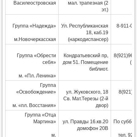
Василеостровская
мал. трапезная (2
эт.)
Группа «Надежда»
Ул. Республиканская
8-911-08
18, каб.19
м.Новочеркасская
(наркодиспансер)
Группа «Обрести
Кондратьевский пр,
8(921)965
себя»
дом 51. Помещение
(С
библиот.
м. «Пл. Ленина»
Группа
«Освобождение»
ул. Жуковского, 18
8(921)3
Св. Мат.Терезы (2-й
м. «пл. Восстания»
двор)
М
Группа «Отца
Мартина»
ул. Правды 16.кв.20
По суббот.
домофон 20В
м.
тел. 924