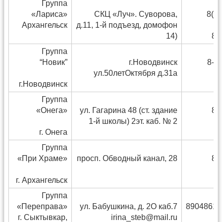
Группа
«Лариса»
СКЦ «Луч». Суворова,
8(8
Архангельск
д.11, 1-й подъезд, домофон
14)
8(
Группа
“Новик”
г.Новодвинск
8-9
ул.50летОктября д.31а
г.Новодвинск
Группа
«Онега»
ул. Гагарина 48 (ст. здание
8(
1-й школы) 2эт. каб. № 2
г. Онега
Группа
«При Храме»
просп. Обводный канал, 28
8(
г. Архангельск
Группа
«Переправа»
ул. Бабушкина, д. 2О каб.7
89048612
г. Сыктывкар,
irina_steb@mail.ru