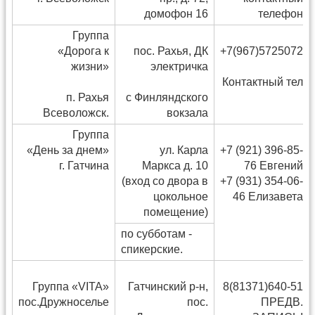
домофон 16
телефон
Группа
«Дорога к
пос. Рахья, ДК
+7(967)5725072
жизни»
электричка
Контактный тел
п. Рахья
с Финляндского
Всеволожск.
вокзала
Группа
«День за днем»
ул. Карла
+7 (921) 396-85-
г. Гатчина
Маркса д. 10
76 Евгений
(вход со двора в
+7 (931) 354-06-
цокольное
46 Елизавета
помещение)
по субботам -
спикерские.
Группа «VITA»
Гатчинский р-н,
8(81371)640-51
пос.Дружноселье
пос.
ПРЕДВ.