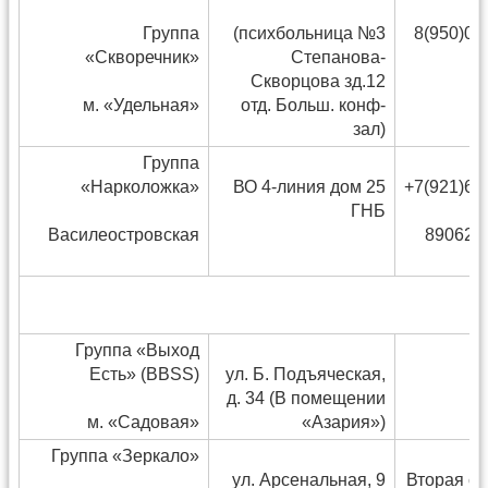
Группа
(психбольница №3
8(950)03
«Скворечник»
Степанова-
Скворцова зд.12
м. «Удельная»
отд. Больш. конф-
зал)
Группа
«Нарколожка»
ВО 4-линия дом 25
+7(921)64
ГНБ
Василеостровская
890624
М
Группа «Выход
Есть» (BBSS)
ул. Б. Подъяческая,
д. 34 (В помещении
м. «Садовая»
«Азария»)
Группа «Зеркало»
ул. Арсенальная, 9
Вторая су