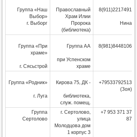
Группа «Наш
Православный
8(911)2217491
Выбор»
Храм Илии
г. Выборг
Пророка
Нина
(библиотека)
Группа «При
Группа АА
8(981)8448106
храме»
при Успенском
г. Сясьстрой
храме
Группа «Родник»
Кирова 75, ДК -
+79533792513
(Зоя)
г. Луга
библиотека,
служ. помещ.
Группа
г. Сертолово,
+7 953 371 37
Сертолово
улица
87
Молодцова дом
1 корпус 3