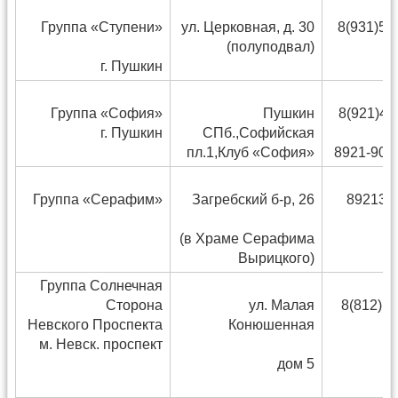
Группа «Ступени»
ул. Церковная, д. 30
8(931)53
(полуподвал)
г. Пушкин
Группа «София»
Пушкин
8(921)41
г. Пушкин
СПб.,Софийская
пл.1,Клуб «София»
8921-908
Группа «Серафим»
Загребский б-р, 26
892139
(в Храме Серафима
Вырицкого)
Группа Солнечная
Сторона
ул. Малая
8(812) 9
Невского Проспекта
Конюшенная
м. Невск. проспект
дом 5