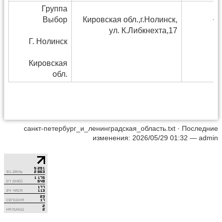
Группа
Выбор
Кировская обл.,г.Нолинск,
+7
ул. К.Либкнехта,17
Г. Нолинск
Кировская
обл.
санкт-петербург_и_ленинградская_область.txt
· Последние
изменения: 2026/05/29 01:32 —
admin