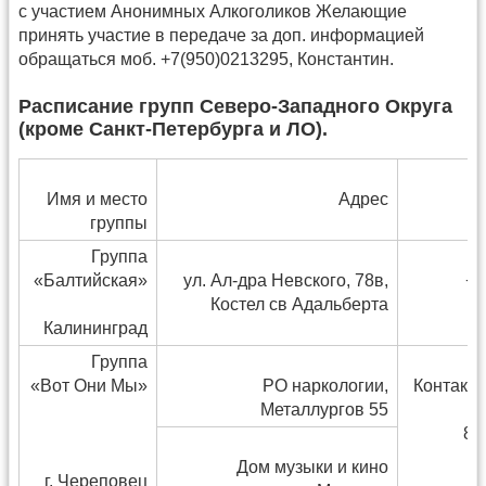
с участием Анонимных Алкоголиков Желающие
принять участие в передаче за доп. информацией
обращаться моб. +7(950)0213295, Константин.
Расписание групп Северо-Западного Округа
(кроме Санкт-Петербурга и ЛО).
Имя и место
Адрес
группы
Группа
«Балтийская»
ул. Ал-дра Невского, 78в,
+7
Костел св Адальберта
Калининград
Группа
«Вот Они Мы»
РО наркологии,
Контакт
Металлургов 55
8(
Дом музыки и кино
г. Череповец