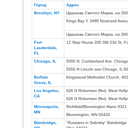
Город
Адрес
Brooklyn, NY
Церьковь Святого Марка, на 260
Kings Bay Y, 3495 Nostrand Aven
Церьковь Святого Марка, на 260
Fort
12 Step House 205 SW 23d St, Fo
Lauderdale,
FL
Chicago, IL
5000 N. Cumberland Ave. Chicag
5555 N Lincoln ave.Chicago, IL 6
Buffalo
Kingswood Methodist Church, 401
Grove, IL
Los Angeles,
626 N Robertson Blvd, West Holl
CA
626 N Robertson Blvd, West Holl
Minneapolis,
Richfield/Bloomington Alano 9321
MN
Bloomington, MN 55420
Bainbridge,
“Russians in Sobriety” Bainbridge