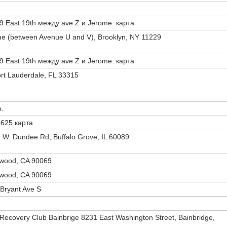
9 East 19th между ave Z и Jerome. карта
ue (between Avenue U and V), Brooklyn, NY 11229
9 East 19th между ave Z и Jerome. карта
rt Lauderdale, FL 33315
o.
0625 карта
 W. Dundee Rd, Buffalo Grove, IL 60089
ywood, CA 90069
ywood, CA 90069
 Bryant Ave S
 Recovery Club Bainbrige 8231 East Washington Street, Bainbridge,