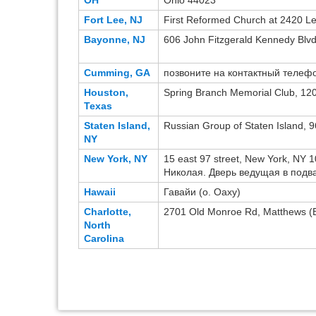
OH
Ohio 44023
Fort Lee, NJ
First Reformed Church at 2420 L
Bayonne, NJ
606 John Fitzgerald Kennedy Blv
Cumming, GA
позвоните на контактный телеф
Houston,
Spring Branch Memorial Club, 120
Texas
Staten Island,
Russian Group of Staten Island, 
NY
New York, NY
15 east 97 street, New York, NY
Николая. Дверь ведущая в подва
Hawaii
Гавайи (о. Оаху)
Charlotte,
2701 Old Monroe Rd, Matthews (Bi
North
Carolina