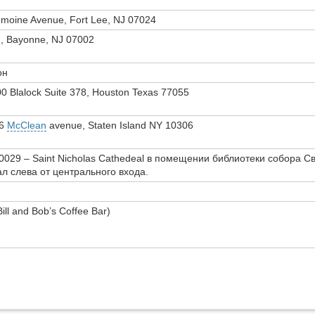
emoine Avenue, Fort Lee, NJ 07024
d, Bayonne, NJ 07002
он
0 Blalock Suite 378, Houston Texas 77055
96
McClean
avenue, Staten Island NY 10306
 10029 – Saint Nicholas Cathedeal в помещении библиотеки собора Св
л слева от центрального входа.
ll and Bob’s Coffee Bar)