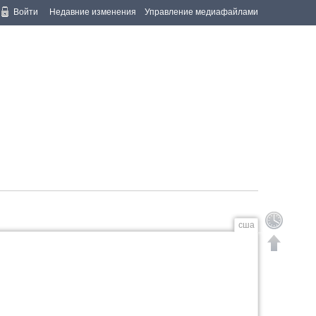
Войти
Недавние изменения
Управление медиафайлами
сша