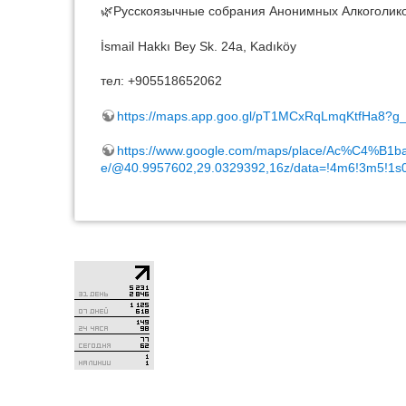
🌿Русскоязычные собрания Анонимных Алкоголиков
İsmail Hakkı Bey Sk. 24a, Kadıköy
тел: +905518652062
https://maps.app.goo.gl/pT1MCxRqLmqKtfHa8?g_
https://www.google.com/maps/place/Ac%C4
e/@40.9957602,29.0329392,16z/data=!4m6!3m5!1