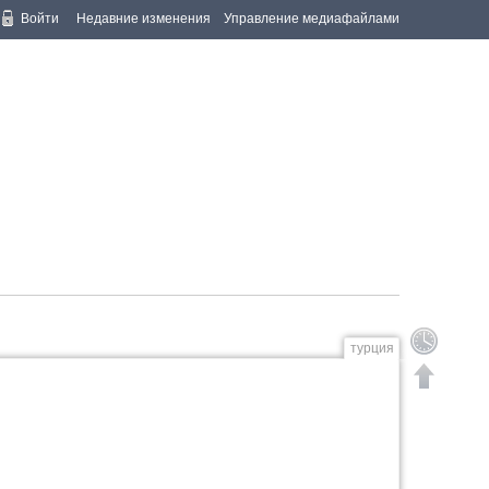
Войти
Недавние изменения
Управление медиафайлами
турция