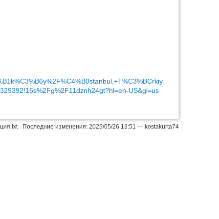
Наверх
C4%B1k%C3%B6y%2F%C4%B0stanbul,+T%C3%BCrkiy
.0329392!16s%2Fg%2F11dznh24gt?hl=en-US&gl=us
ция.txt
· Последние изменения: 2025/05/26 13:51 —
kostakurta74
Истори