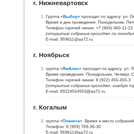
г. Нижневартовск
Группа
«Выбор»
проходит по адресу: ул. Ом
Время и дни проведения: Понедельник, Пятни
Телефон горячей линии: +7 (904) 460-11-22
(открытые собрания проходят по понедел
Е-mail: 959611@aa72.ru
г. Ноябрьск
группа
«ЯмАлко»
проходит по адресу: ул. Л
Время проведения: Понедельник, Четверг, С
Телефон горячей линии: 8 (922) 455-455-3
(открытые собрания проходят: каждую т
Е-mail: 89224554553@aa72.ru
г. Когалым
группа
«Планета»
: Время и место собраний
Телефон: 8 (909) 709-36-30
Е-mail: 959611@aa72.ru