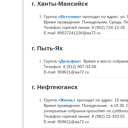
г. Ханты-Мансийск
Группа
«Источник»
проходит по адрес: ул. П
Время проведения: Понедельник; Среда; Пят
Телефон горячей линии: 8 (952) 724-12-26
Е-mail: 89527241226@aa72.ru
г. Пыть-Ях
Группа
«Дельфин»
: Время и место собран
Телефон: 8 (912) 907-33-08
Е-mail: 959611@aa72.ru
г. Нефтеюганск
Группа
«Жизнь»
проходит по адрес: 10 мик
Время проведения: Понедельник - в 19.30. С
(открытые собрания проходят по суббот
Телефон горячей линии: 8 (982) 22-333-01
Е-mail: 959611@aa72.ru