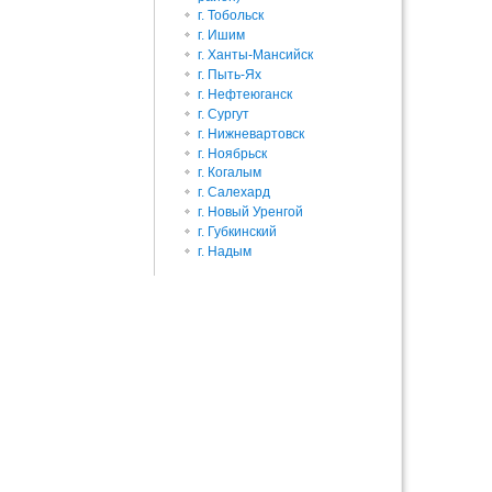
г. Тобольск
г. Ишим
г. Ханты-Мансийск
г. Пыть-Ях
г. Нефтеюганск
г. Сургут
г. Нижневартовск
г. Ноябрьск
Наверх
г. Когалым
г. Салехард
г. Новый Уренгой
г. Губкинский
г. Надым
Истори