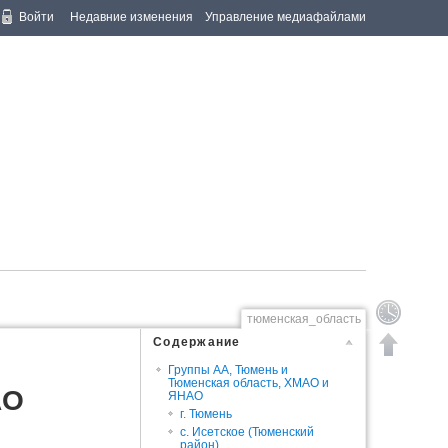
Войти
Недавние изменения
Управление медиафайлами
тюменская_область
Содержание
Группы АА, Тюмень и
Тюменская область, ХМАО и
АО
ЯНАО
г. Тюмень
с. Исетское (Тюменский
район)