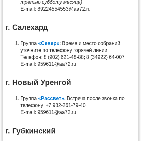
третью субботу месяца)
Е-mail: 89224554553@aa72.ru
г. Салехард
Группа
«Север»
: Время и место собраний
уточните по телефону горячей линии
Телефон: 8 (902) 621-48-88; 8 (34922) 64-007
Е-mail: 959611@aa72.ru
г. Новый Уренгой
Группа
«Рассвет».
Встреча после звонка по
телефону :+7 982-261-79-40
Е-mail: 959611@aa72.ru
г. Губкинский