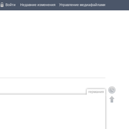
Войти
Недавние изменения
Управление медиафайлами
германия