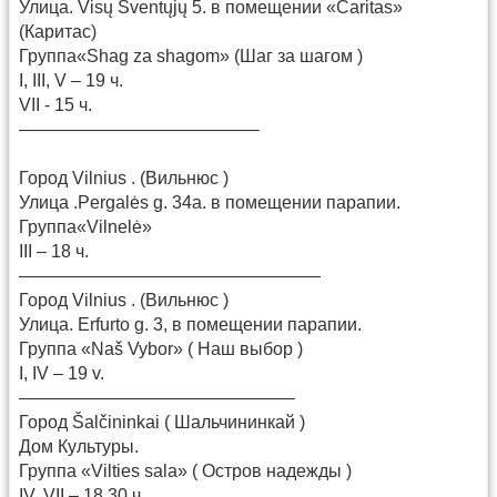
Улица. Visų Šventųjų 5. в помещении «Caritas»
(Каритас)
Группа«Shag za shagom» (Шаг за шагом )
I, III, V – 19 ч.
VII - 15 ч.
—————————————–
Город Vilnius . (Вильнюс )
Улица .Pergalės g. 34a. в помещении парапии.
Группа«Vilnelė»
III – 18 ч.
—————————————————
Город Vilnius . (Вильнюс )
Улица. Erfurto g. 3, в помещении парапии.
Группа «Naš Vybor» ( Наш выбор )
I, IV – 19 v.
———————————————–
Город Šalčininkai ( Шальчининкай )
Дом Культуры.
Группа «Vilties sala» ( Остров надежды )
IV, VII – 18.30 ч.