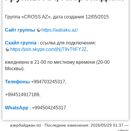
Группа «CROSS AZ», дата создания 12/05/2015
Сайт группы
https://aabaku.az/
Скайп группа
: ссылка для подключения:
https://join.skype.com/jNjT9vThFYJZ
,
ежедневно в 21-00 по местному времени (20-00
Москвы).
Телефоны
+994703245317,
+994514917189,
WhatsApp
: +994504245317
азербайджан.txt
· Последние изменения: 2026/05/29 01:37 —
admin