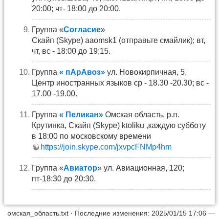
20:00; чт- 18:00 до 20:00.
Группа «
Согласие
»
Скайп (Skype) aaomsk1 (отправьте смайлик); вт,
чт, вс - 18:00 до 19:15.
Группа
« пАрАвоз»
ул. Новокирпичная, 5,
Центр иностранных языков ср - 18.30 -20.30; вс -
17.00 -19.00.
Группа
« Пеликан»
Омская область, р.п.
Крутинка, Скайп (Skype) ktoliku ,каждую субботу
в 18:00 по московскому времени
https://join.skype.com/jxvpcFNMp4hm
Группа «
Авиатор
» ул. Авиационная, 120;
пт-18:30 до 20:30.
омская_область.txt
· Последние изменения: 2025/01/15 17:06 —