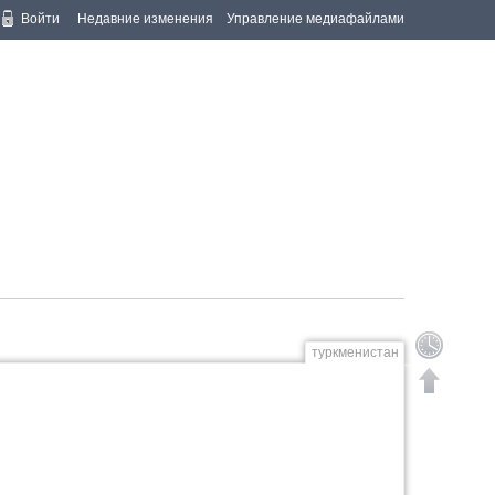
Войти
Недавние изменения
Управление медиафайлами
туркменистан