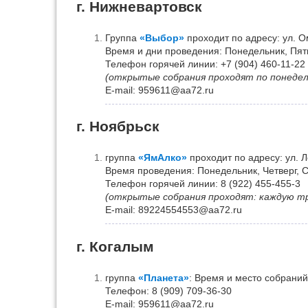
г. Нижневартовск
Группа
«Выбор»
проходит по адресу: ул. Ом
Время и дни проведения: Понедельник, Пятни
Телефон горячей линии: +7 (904) 460-11-22
(открытые собрания проходят по понедел
Е-mail: 959611@aa72.ru
г. Ноябрьск
группа
«ЯмАлко»
проходит по адресу: ул. Л
Время проведения: Понедельник, Четверг, С
Телефон горячей линии: 8 (922) 455-455-3
(открытые собрания проходят: каждую т
Е-mail: 89224554553@aa72.ru
г. Когалым
группа
«Планета»
: Время и место собраний
Телефон: 8 (909) 709-36-30
Е-mail: 959611@aa72.ru