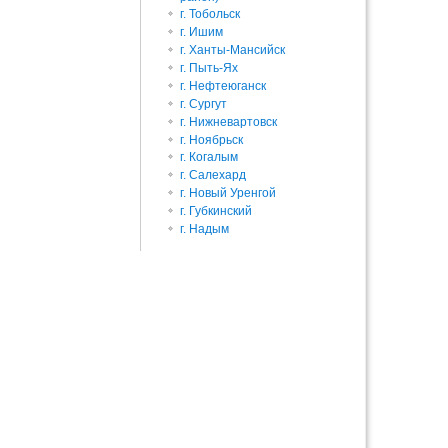
г. Тобольск
г. Ишим
г. Ханты-Мансийск
г. Пыть-Ях
г. Нефтеюганск
г. Сургут
г. Нижневартовск
г. Ноябрьск
Наверх
г. Когалым
г. Салехард
г. Новый Уренгой
г. Губкинский
г. Надым
Истори