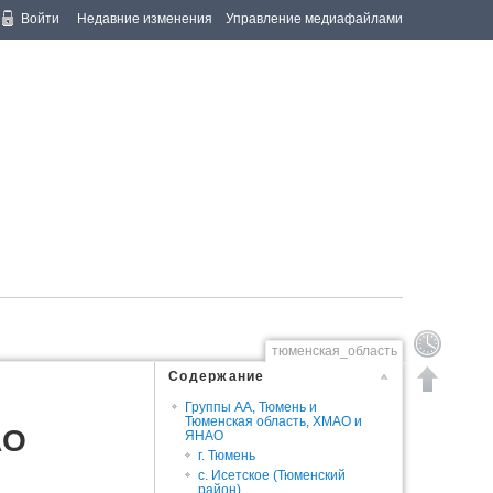
Войти
Недавние изменения
Управление медиафайлами
тюменская_область
Содержание
Группы АА, Тюмень и
Тюменская область, ХМАО и
АО
ЯНАО
г. Тюмень
с. Исетское (Тюменский
район)