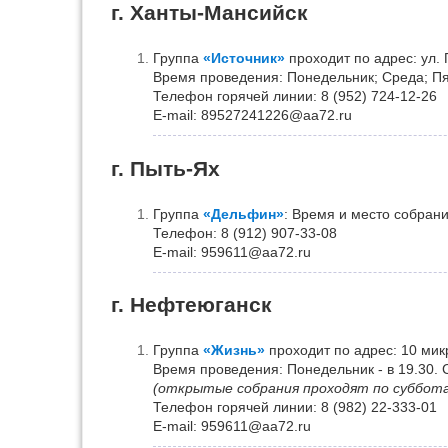
г. Ханты-Мансийск
Группа
«Источник»
проходит по адрес: ул. П
Время проведения: Понедельник; Среда; Пят
Телефон горячей линии: 8 (952) 724-12-26
Е-mail: 89527241226@aa72.ru
г. Пыть-Ях
Группа
«Дельфин»
: Время и место собран
Телефон: 8 (912) 907-33-08
Е-mail: 959611@aa72.ru
г. Нефтеюганск
Группа
«Жизнь»
проходит по адрес: 10 мик
Время проведения: Понедельник - в 19.30. С
(открытые собрания проходят по суббот
Телефон горячей линии: 8 (982) 22-333-01
Е-mail: 959611@aa72.ru