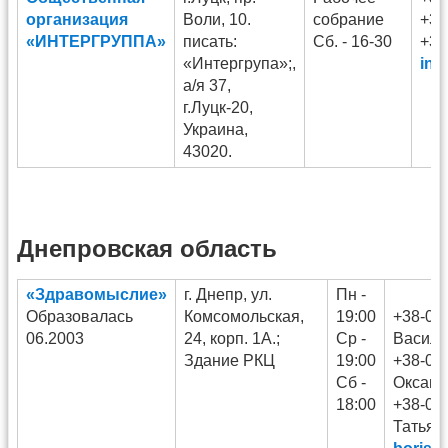
организация
Воли, 10.
собрание
+38
«ИНТЕРГРУППА»
писать:
Сб. - 16-30
+38
«Интергрупа»;,
inf
а/я 37,
г.Луцк-20,
Украина,
43020.
Днепровская область
«Здравомыслие»
г. Днепр, ул.
Пн -
Образовалась
Комсомольская,
19:00
+38-09
06.2003
24, корп. 1А.;
Ср -
Васили
Здание РКЦ
19:00
+38-09
Сб -
Оксана
18:00
+38-05
Татьян