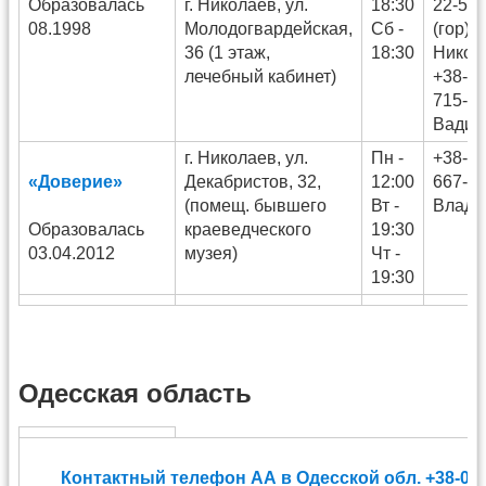
Образовалась
г. Николаев, ул.
18:30
22-57-
08.1998
Молодогвардейская,
Сб -
(гор)
36 (1 этаж,
18:30
Никол
лечебный кабинет)
+38-05
715-88
Вадим
г. Николаев, ул.
Пн -
+38-05
«Доверие»
Декабристов, 32,
12:00
667-03
(помещ. бывшего
Вт -
Влади
Образовалась
краеведческого
19:30
03.04.2012
музея)
Чт -
19:30
Одесская область
Контактный телефон АА в Одесской обл. +38-048