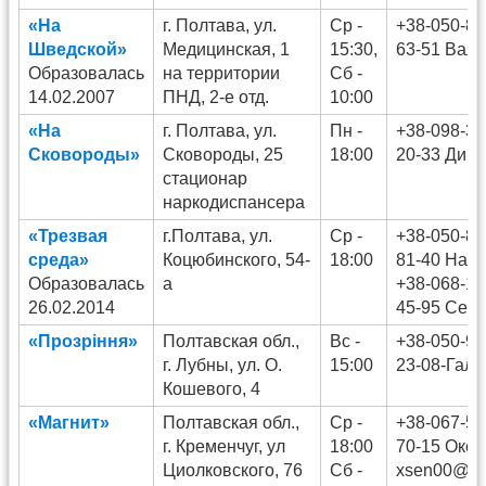
«На
г. Полтава, ул.
Ср -
+38-050-87
Шведской»
Медицинская, 1
15:30,
63-51 Вал
Образовалась
на территории
Сб -
14.02.2007
ПНД, 2-е отд.
10:00
«На
г. Полтава, ул.
Пн -
+38-098-35
Сковороды»
Сковороды, 25
18:00
20-33 Дим
стационар
наркодиспансера
«Трезвая
г.Полтава, ул.
Ср -
+38-050-88
среда»
Коцюбинского, 54-
18:00
81-40 Нат
Образовалась
а
+38-068-15
26.02.2014
45-95 Серг
«Прозріння»
Полтавская обл.,
Вс -
+38-050-92
г. Лубны, ул. О.
15:00
23-08-Галя
Кошевого, 4
«Магнит»
Полтавская обл.,
Ср -
+38-067-58
г. Кременчуг, ул
18:00
70-15 Окса
Циолковского, 76
Сб -
xsen00@mai