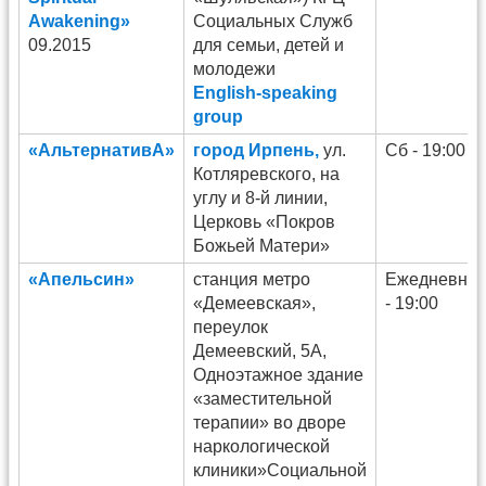
Awakening»
Социальных Служб
09.2015
для семьи, детей и
молодежи
English-speaking
group
«АльтернативА»
город Ирпень,
ул.
Сб - 19:00
Котляревского, на
углу и 8-й линии,
Церковь «Покров
Божьей Матери»
«Апельсин»
станция метро
Ежедневно
«Демеевская»,
- 19:00
переулок
Демеевский, 5А,
Одноэтажное здание
«заместительной
терапии» во дворе
наркологической
клиники»Социальной