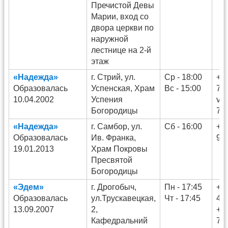
Пречистой Девы
Марии, вход со
двора церкви по
наружной
лестнице на 2-й
этаж
«Надежда»
г. Стрий, ул.
Ср - 18:00
+3
Образовалась
Успенская, Храм
Вс - 15:00
73
10.04.2002
Успения
va
Богородицы
71
«Надежда»
г. Самбор, ул.
Сб - 16:00
+3
Образовалась
Ив. Франка,
99
19.01.2013
Храм Покровы
Пресвятой
Богородицы
«Эдем»
г. Дрогобыч,
Пн - 17:45
+3
Образовалась
ул.Трускавецкая,
Чт - 17:45
44
13.09.2007
2,
+3
Кафедральний
74