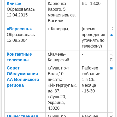
Книга»
Карпенка-
Вс - 18:00
Образовалась
Карого, 5,
12.04.2015
монастырь св.
Василия
«Вересень»
г. Киверцы,
(время
+38
Образовалась
проведения
aa_
12.09.2004
уточнять по
телефону)
Контактные
г.Камень-
-
+38
телефоны
Каширский
Са
Совет
г.Луцк, пр-т
Рабочее
aa_
Обслуживания
Воли,10.
собрание
АА Волинского
писать:
1-я Cб.
региона
«Интергрупа»;,
месяца
а/я 37,
- 16-30
г.Луцк-20,
Украина,
43020.
Общественная
г.Луцк, пр.
Рабочее
+38