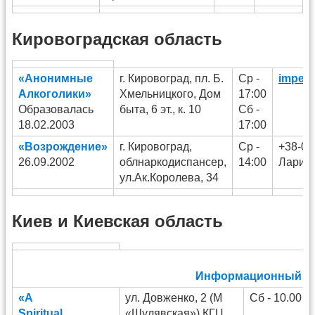
Кировоградская область
«Анонимные
г. Кировоград, пл. Б.
Ср -
imperi
Алкоголики»
Хмельницкого, Дом
17:00
Образовалась
быта, 6 эт., к. 10
Сб -
18.02.2003
17:00
«Возрождение»
г. Кировоград,
Ср -
+38-05
26.09.2002
облнаркодиспансер,
14:00
Ларис
ул.Ак.Королева, 34
Киев и Киевская область
Информационный тел
«A
ул. Довженко, 2 (М
Сб - 10.00
Spiritual
«Шулявская») КГЦ