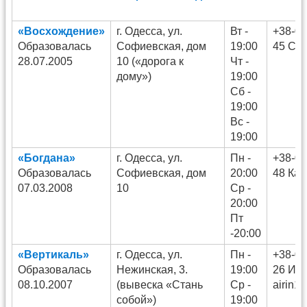
«Восхождение»
г. Одесса, ул.
Вт -
+38-09
Образовалась
Софиевская, дом
19:00
45 Са
28.07.2005
10 («дорога к
Чт -
дому»)
19:00
Сб -
19:00
Вс -
19:00
«Богдана»
г. Одесса, ул.
Пн -
+38-09
Образовалась
Софиевская, дом
20:00
48 Кат
07.03.2008
10
Ср -
20:00
Пт
-20:00
«Вертикаль»
г. Одесса, ул.
Пн -
+38-09
Образовалась
Нежинская, 3.
19:00
26 Ир
08.10.2007
(вывеска «Стань
Ср -
airin1
собой»)
19:00