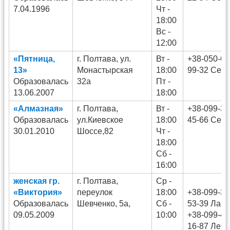
7.04.1996
Чт -
18:00
Вс -
12:00
«Пятница,
г. Полтава, ул.
Вт -
+38-050-63
13»
Монастырская
18:00
99-32 Серг
Образовалась
32а
Пт -
13.06.2007
18:00
«Алмазная»
г. Полтава,
Вт -
+38-099-30
Образовалась
ул.Киевское
18:00
45-66 Серг
30.01.2010
Шоссе,82
Чт -
18:00
Сб -
16:00
женская гр.
г. Полтава,
Ср -
«Виктория»
переулок
18:00
+38-099-30
Образовалась
Шевченко, 5а,
Сб -
53-39 Лар
09.05.2009
10:00
+38-099-44
16-87 Лена