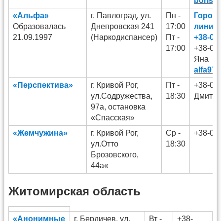
borise
«Альфа»
г. Павлоград, ул.
Пн -
Городс
Образовалась
Днепровская 241
17:00
линия
21.09.1997
(Наркодиспансер)
Пт -
+38-09
17:00
+38-06
Яна
alfa97
«Перспектива»
г. Кривой Рог,
Пт -
+38-09
ул.Содружества,
18:30
Дмитр
97а, остановка
«Спасская»
«Жемчужина»
г. Кривой Рог,
Ср -
+38-09
ул.Отто
18:30
Брозовского,
44а«
Житомирская область
«Анонимные
г. Бердичев, ул.
Вт -
+38-