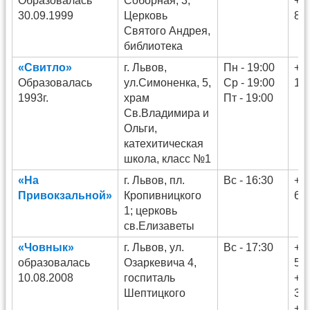
Образовалась
Соборная, 3;
+3
30.09.1999
Церковь
86
Святого Андрея,
библиотека
«Свитло»
г. Львов,
Пн - 19:00
+3
Образовалась
ул.Симоненка, 5,
Ср - 19:00
13
1993г.
храм
Пт - 19:00
Св.Владимира и
Ольги,
катехитическая
школа, класс №1
«На
г. Львов, пл.
Вс - 16:30
+3
Привокзальной»
Кропивницкого
69
1; церковь
св.Елизаветы
«Човнык»
г. Львов, ул.
Вс - 17:30
+3
образовалась
Озаркевича 4,
58
10.08.2008
госпиталь
+3
Шептицкого
32
+3