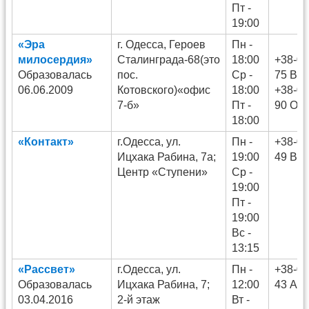
Пт -
19:00
«Эра
г. Одесса, Героев
Пн -
милосердия»
Сталинграда-68(это
18:00
+38-06
Образовалась
пос.
Ср -
75 Ва
06.06.2009
Котовского)«офис
18:00
+38-09
7-б»
Пт -
90 Оле
18:00
«Контакт»
г.Одесса, ул.
Пн -
+38-06
Ицхака Рабина, 7а;
19:00
49 Во
Центр «Ступени»
Ср -
19:00
Пт -
19:00
Вс -
13:15
«Рассвет»
г.Одесса, ул.
Пн -
+38-06
Образовалась
Ицхака Рабина, 7;
12:00
43 Ал
03.04.2016
2-й этаж
Вт -