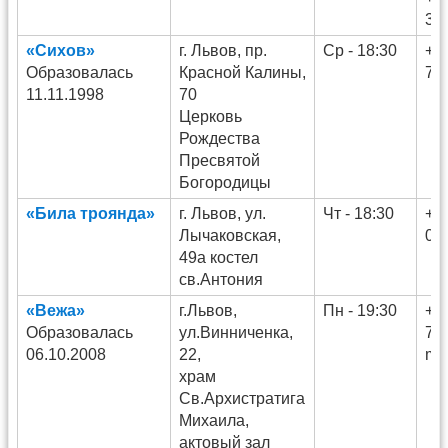
35
«Сихов»
г. Львов, пр.
Ср - 18:30
+3
Образовалась
Красной Калины,
77
11.11.1998
70
Церковь
Рождества
Пресвятой
Богородицы
«Била троянда»
г. Львов, ул.
Чт - 18:30
+3
Лычаковская,
02
49а костел
св.Антония
«Вежа»
г.Львов,
Пн - 19:30
+3
Образовалась
ул.Винниченка,
71
06.10.2008
22,
mj
храм
Св.Архистратига
Михаила,
актовый зал