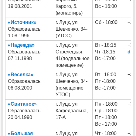
19.08.2001
Карого, 5.
Вс - 16:00
(монастирь)
«Источник»
г. Луцк, ул.
Сб - 18:00
+38
Образовалась
Шевченко, 34-
1.08.1996
(УТОС)
«Надежда»
г. Луцк, ул.
Вт - 18:15
+38
Образовалась
Стрелецкая,
Чт -18:15
dmy
07.11.1998
41(подвальное
Вс -17:00
помещение)
«Веселка»
г. Луцк, ул.
Вт - 18:00
+38
Образовалась
Шевченко, 34-
Пт -18:00
06.08.2000
(помещение
Вс -17:00
УТОС)
«Свитанок»
г. Луцк, ул.
Пн - 18:00
+38
Образовалась
Кафедральна,
Ср - 18:00
20.04.1990
17-А
Пт - 18:00
Вс - 17:00
«Большая
г. Луцк, ул.
Чт - 18:00
+38