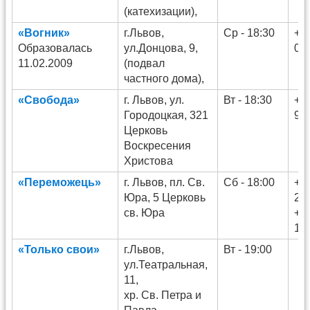
(катехизации),
«Вогник»
г.Львов,
Ср - 18:30
+3
Образовалась
ул.Донцова, 9,
02
11.02.2009
(подвал
частного дома),
«Свобода»
г. Львов, ул.
Вт - 18:30
+3
Городоцкая, 321
91
Церковь
Воскресения
Христова
«Переможець»
г. Львов, пл. Св.
Сб - 18:00
+3
Юра, 5 Церковь
25
св. Юра
+3
10
«Только свои»
г.Львов,
Вт - 19:00
ул.Театральная,
11,
хр. Св. Петра и