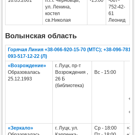
16.03.2001
п.г.т. Черновцы,
-15:00
-067-
ул. Ленина,
752-42-
костел
61
св.Николая
Леонид
Волынская область
Горячая Линия +38-066-920-15-70 (МТС); +38-096-781-49
093-517-12-22 (Л)
«Возрождение»
г. Луцк, пр-т
Образовалась
Возрождения ,
Вс - 15:00
25.12.1993
26 Б
(библиотека)
+3
+3
«Зеркало»
г. Луцк, ул.
Ср - 18:00
+38
Образовалась
Карпенка-
Пт - 18:00
+38