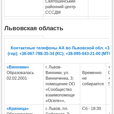
Святошинський
районний центр
СССДМ
Львовская область
Контактные телефоны АА во Львовской обл. +38-0
(гор); +38-067-788-35-34 (КС); +38-095-043-21-00 (МТС)
«Винники»
г. Львов-
+3
Образовалась
Винники, ул.
Временно
03
02.02.2001
Винниченка, 3;
не
+3
помещение ОО
собирается
54
«Сообщество
взаимопомощи
«Оселя»»,
«Криница»
г. Львов, пл.
Сб - 18:30