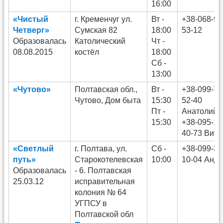
16:00
«Чистый
г. Кременчуг ул.
Вт -
+38-068-97
Четверг»
Сумская 82
18:00
53-12
Образовалась
Католический
Чт -
08.08.2015
костёл
18:00
Сб -
13:00
«Чутово»
Полтавская обл.,
Вт -
+38-099-79
Чутово, Дом быта
15:30
52-40
Пт -
Анатолий
15:30
+38-095-12
40-73 Вит
«Светлый
г. Полтава, ул.
Сб -
+38-099-38
путь»
Старокотелевская
10:00
10-04 Анд
Образовалась
- 6. Полтавская
25.03.12
исправительная
колония № 64
УГПСУ в
Полтавской обл