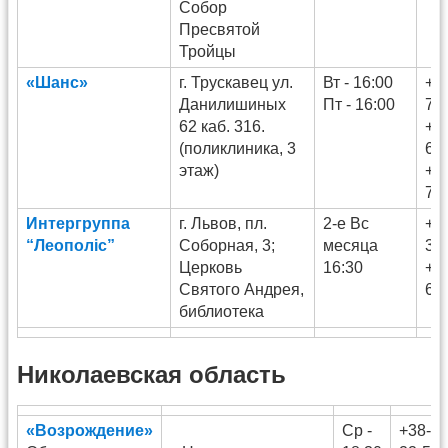
Собор
Пресвятой
Тройцы
«Шанс»
г. Трускавец ул.
Вт - 16:00
+3
Данилишиных
Пт - 16:00
78
62 каб. 316.
+3
(поликлиника, 3
63
этаж)
+3
79
Интергруппа
г. Львов, пл.
2-е Вс
+3
“Леополіс”
Соборная, 3;
месяца
34
Церковь
16:30
+3
Святого Андрея,
66
библиотека
Николаевская область
«Возрождение»
Ср -
+38-05