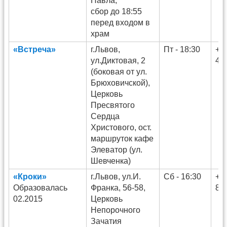
Павла,
сбор до 18:55
перед входом в
храм
«Встреча»
г.Львов,
Пт - 18:30
+3
ул.Диктовая, 2
48
(боковая от ул.
Брюховичской),
Церковь
Пресвятого
Сердца
Христового, ост.
маршруток кафе
Элеватор (ул.
Шевченка)
«Кроки»
г.Львов, ул.И.
Сб - 16:30
+3
Образовалась
Франка, 56-58,
86
02.2015
Церковь
Непорочного
Зачатия