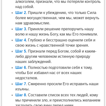
алкоголем, признали, что мы потеряли контроль
над собой.
Шаг 2
. Пришли к убеждению, что только Сила
более могущественная, чем мы, может вернуть
нам здравомыслие.
Шаг 3
. Приняли решение препоручить нашу
волю и нашу жизнь Богу, как мы Его понимали.
Шаг 4
. Глубоко и бесстрашно оценили себя и
свою жизнь с нравственной точки зрения.
Шаг 5
. Признали перед Богом, собой и каким-
либо другим человеком истинную природу
наших заблуждений.
Шаг 6
. Полностью подготовили себя к тому,
чтобы Бог избавил нас от всех наших
недостатков.
Шаг 7
. Смиренно просили Его исправить наши
изъяны.
Шаг 8
. Составили список всех тех людей, кому
мы причинили зло, и преисполнились желанием
загладить свою вину перед ними.